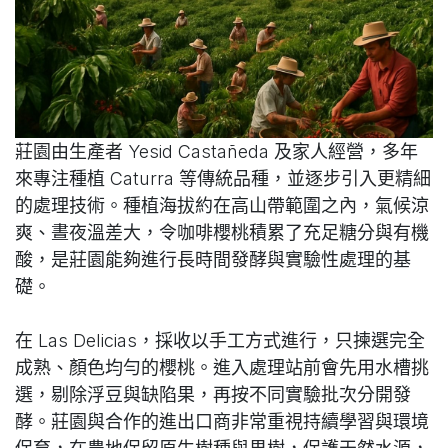
莊園由生產者 Yesid Castañeda 及家人經營，多年
來專注種植 Caturra 等傳統品種，並逐步引入更精細
的處理技術。種植海拔約在高山帶範圍之內，氣候涼
爽、晝夜溫差大，令咖啡櫻桃積累了充足糖分與有機
酸，是莊園能夠進行長時間發酵與實驗性處理的基
礎。
在 Las Delicias，採收以手工方式進行，只揀選完全
成熟、顏色均勻的櫻桃。進入處理站前會先用水槽挑
選，剔除浮豆與缺陷果，再按不同實驗批次分開發
酵。莊園與合作的進出口商非常重視持續學習與環境