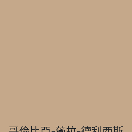
哥倫比亞-薇拉-德利西斯