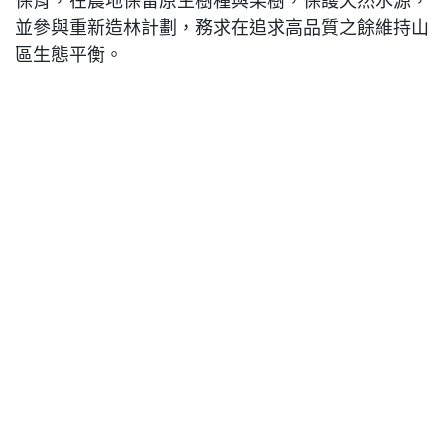
保育，在農地保留原生樹種與果樹，保護天然水源，
並參與重新造林計劃，務求在追求高品質之餘維持山
區生態平衡。
得益於這些細節，Las Delicias 的咖啡在國際市場上
以風味集中、酸質乾淨、層次豐富見稱。近年莊園積
極嘗試延長發酵與厭氧日曬等處理法，希望在保持
Huila 典型甜感與平衡度的同時，帶出更鮮明的花果
香與熱帶水果調性，成為不少精品烘焙商關注的實驗
莊園之一。
網誌：
咖啡莊園
主頁
關於我們