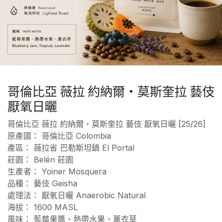
哥倫比亞 薇拉 約納爾・莫斯奎拉 藝伎
厭氧日曬
哥倫比亞 薇拉 約納爾・莫斯奎拉 藝伎 厭氧日曬 [25/26]
原產國： 哥倫比亞 Colombia
產區： 薇拉省 巴勒斯坦鎮 El Portal
莊園： Belén 莊園
生產者： Yoiner Mosquera
品種： 藝伎 Geisha
處理法： 厭氧日曬 Anaerobic Natural
海拔： 1600 MASL
風味： 藍莓果醬、熱帶水果、薰衣草