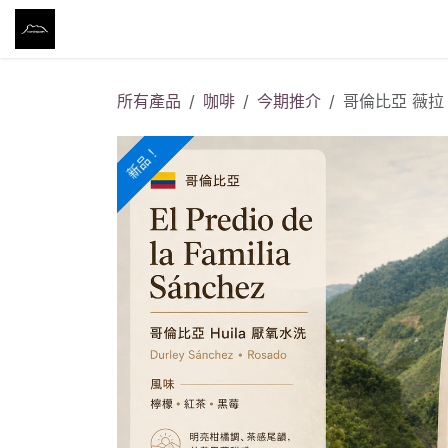
跳至內容
主頁
商店
筆記 NOTES
關於我們
聯絡我們
所有產品
咖啡
今期推介
哥倫比亞 薇拉 El 
新品！
新品！