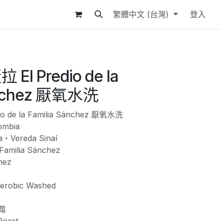
繁體中文 (台灣)
登入
l Predio de la
ánchez 厭氧水洗
 de la Familia Sánchez 厭氧水洗
mbia
・Vereda Sinaí
Familia Sánchez
hez
obic Washed
莓