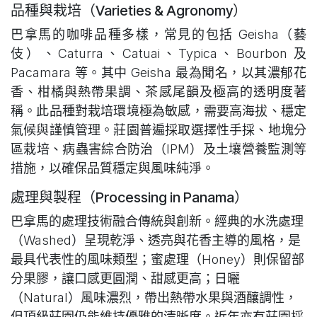
品種與栽培（Varieties & Agronomy）
巴拿馬的咖啡品種多樣，常見的包括 Geisha（藝
伎）、Caturra、Catuai、Typica、Bourbon 及
Pacamara 等。其中 Geisha 最為聞名，以其濃郁花
香、柑橘與熱帶果調、茶感尾韻及極高的透明度著
稱。此品種對栽培環境極為敏感，需要高海拔、穩定
氣候與謹慎管理。莊園普遍採取選擇性手採、地塊分
區栽培、病蟲害綜合防治（IPM）及土壤營養監測等
措施，以確保品質穩定與風味純淨。
處理與製程（Processing in Panama）
巴拿馬的處理技術融合傳統與創新。經典的水洗處理
（Washed）呈現乾淨、透亮與花香主導的風格，是
最具代表性的風味類型；蜜處理（Honey）則保留部
分果膠，讓口感更圓潤、甜感更高；日曬
（Natural）風味濃烈，帶出熱帶水果與酒釀調性，
但頂級莊園仍能維持優雅的清晰度。近年亦有莊園採