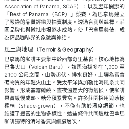
Association of Panama, SCAP），以及翌年開辦的
「Best of Panama（BOP）」競賽，為巴拿馬建立
了嚴謹的品質評鑑與拍賣制度。透過盲測與競標，莊
園品牌化與微批市場逐步成熟，使「巴拿馬藝伎」成
為精品咖啡界的象徵與神話。
風土與地理（Terroir & Geography）
巴拿馬的咖啡主要集中於西部奇里基省，核心地標為
巴魯火山（Volcán Barú）。該區海拔多在 1,200 至
2,100 公尺之間，山勢起伏、排水良好，土壤為富含
礦物質的年輕火山土。受太平洋與加勒比海風系共同
影響，形成雲霧繚繞、晝夜溫差大的微氣候，使咖啡
果實緩慢成熟、糖分積累豐富。許多莊園採用遮蔭樹
種植（shade-grown），不僅有助於溫度調節，也
維護了豐富的生物多樣性。這些條件共同造就巴拿馬
咖啡獨特的清晰香氣與細膩層次。