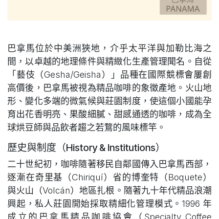
巴拿馬位於中美洲狹地，介乎太平洋與加勒比海之
間，以卓越的地理條件與精緻化生產管理聞名。自從
「藝伎（Gesha/Geisha）」品種在國際競標會屢創
高價後，巴拿馬被視為精品咖啡的象徵產地。火山地
形、變化多端的微氣候與莊園制度，使這個小國能孕
育出花香明亮、果酸細膩、甜感通透的咖啡，成為全
球烘豆師與品飲者趨之若鶩的風味標竿。
歷史與制度（History & Institutions）
二十世紀初，咖啡隨著移民自鄰國傳入巴拿馬西部，
逐漸在奇里基（Chiriquí）省的博奎特（Boquete）
與火山（Volcán）地區扎根。隨著九十年代精品浪潮
興起，私人莊園開始採取精細化管理模式。1996 年
成立的巴拿馬精品咖啡協會（Specialty Coffee