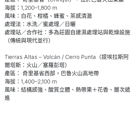
海拔：1,200–1,800 m
風味：白花、柑橘、蜂蜜、茶感清澈
處理法：水洗／蜜處理／日曬
處理站／合作社：多為莊園自建濕處理站與乾燥設施
（傳統與現代並行）
Tierras Altas – Volcán / Cerro Punta（提埃拉斯阿
爾塔斯：火山／塞羅彭塔）
產區： 奇里基省西部，巴魯火山高地帶
海拔：1,400–2,100 m
風味：結構感強、酸質立體、熱帶果＋花香、層次遞
進
處理法：全系列含創新發酵
處理站／合作社：莊園化明顯，微批與競標批多
Renacimiento（雷納西米恩托）