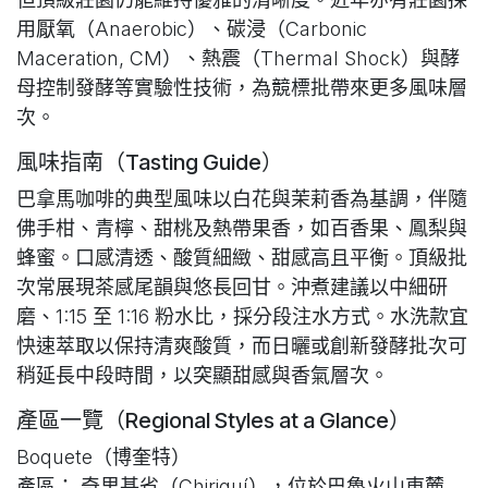
用厭氧（Anaerobic）、碳浸（Carbonic
Maceration, CM）、熱震（Thermal Shock）與酵
母控制發酵等實驗性技術，為競標批帶來更多風味層
次。
風味指南（Tasting Guide）
巴拿馬咖啡的典型風味以白花與茉莉香為基調，伴隨
佛手柑、青檸、甜桃及熱帶果香，如百香果、鳳梨與
蜂蜜。口感清透、酸質細緻、甜感高且平衡。頂級批
次常展現茶感尾韻與悠長回甘。沖煮建議以中細研
磨、1:15 至 1:16 粉水比，採分段注水方式。水洗款宜
快速萃取以保持清爽酸質，而日曬或創新發酵批次可
稍延長中段時間，以突顯甜感與香氣層次。
產區一覽（Regional Styles at a Glance）
Boquete（博奎特）
產區： 奇里基省（Chiriquí），位於巴魯火山東麓