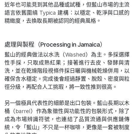
近年也可能見到其他品種或試種，但藍山市場的主流
語言依舊圍繞 Typica 建構：以穩定、乾淨與口感的
精緻度，去換取長期被認同的經典風格。
處理與製程（Processing in Jamaica）
藍山的經典做法以水洗（Washed）為主。多採選擇
性手採，只取成熟紅果；接著進行去皮、發酵與清
洗，並在乾燥階段視條件採日曬與機械乾燥併用，以
確保含水穩定。完成後會經過靜置、脫殼、密度與粒
徑分級，再配合人工挑瑕，將一致性推到很高。
另一個極具代表性的細節是出口包裝。藍山長期以木
桶（barrel）作為象徵性與功能性的包裝形式，除了
成為市場辨識符號，也連結了品質流通與供應鏈傳
統，令「藍山」不只是一杯咖啡，更像是一套被制度